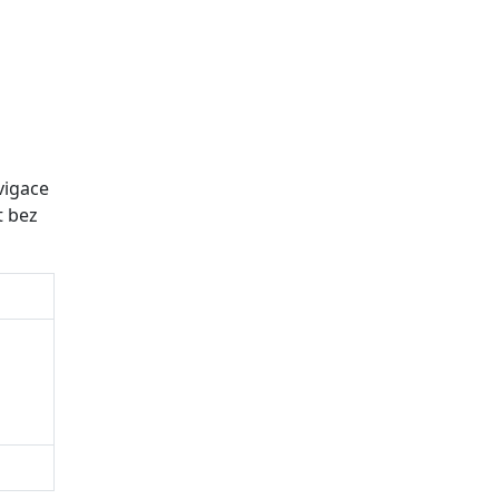
vigace
t bez