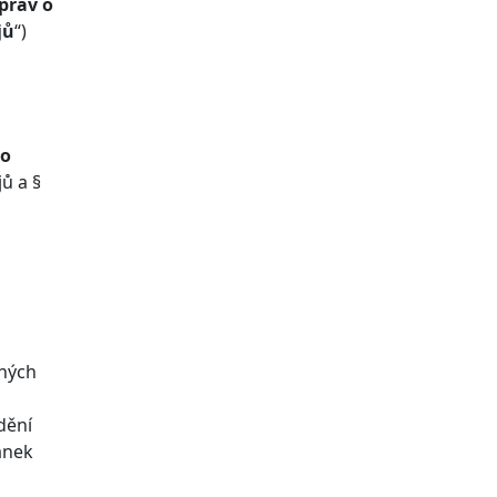
práv o
jů
“)
i
ho
ů a §
ěných
dění
ánek