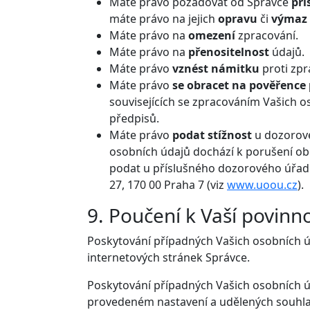
Máte právo požadovat od Správce
pří
máte právo na jejich
opravu
či
výmaz
Máte právo na
omezení
zpracování.
Máte právo na
přenositelnost
údajů.
Máte právo
vznést námitku
proti zpr
Máte právo
se obracet na pověřence
souvisejících se zpracováním Vašich 
předpisů.
Máte právo
podat stížnost
u dozorové
osobních údajů dochází k porušení ob
podat u příslušného dozorového úřad
27, 170 00 Praha 7 (viz
www.uoou.cz
).
9. Poučení k Vaší povinn
Poskytování případných Vašich osobních úd
internetových stránek Správce.
Poskytování případných Vašich osobních úda
provedeném nastavení a udělených souhlase