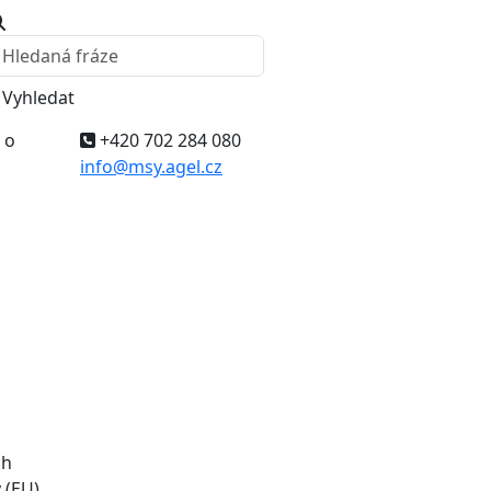
Vyhledat
 o
+420 702 284 080
info@msy.agel.cz
ch
 (EU)