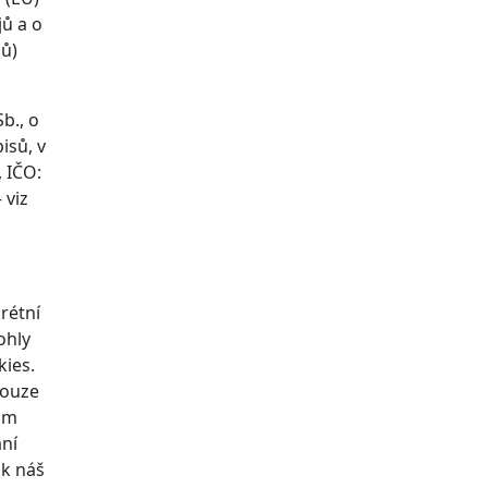
jů a o
jů)
b., o
isů, v
, IČO:
 viz
rétní
ohly
kies.
pouze
nám
ání
ak náš