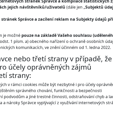
ternetových stránek Správce a kompilace statistických z
tách jejich návštěvníků/uživatelů
(dále jen „
Subjektů úda
stránek Správce a zacílení reklam na Subjekty údajů př
em je možné
pouze na základě Vašeho souhlasu (udělené
 odst. 1 písm. a) obecného nařízení o ochraně osobních údaj
ronických komunikacích, ve znění účinném od 1. ledna 2022.
ce nebo třetí strany v případě, že
pro účely oprávněných zájmů
etí strany:
ch v rámci cookies může být nezbytné i pro účely oprávn
ajištěním správného chování, funkčnosti a bezpečnosti
í podvodům a jiné trestné činnosti, odstraňování chyb a la
a a nároky Správce vyplývající z využívání internetových str