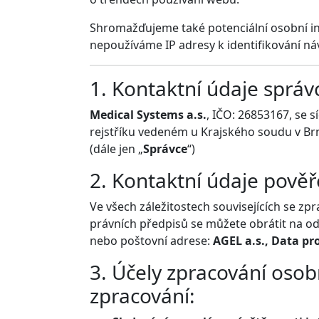
Shromažďujeme také potenciální osobní inf
nepoužíváme IP adresy k identifikování n
1. Kontaktní údaje správ
Medical Systems a.s.
, IČO: 26853167, se 
rejstříku vedeném u Krajského soudu v Brn
(dále jen „
Správce
“)
2. Kontaktní údaje pově
Ve všech záležitostech souvisejících se z
právních předpisů se můžete obrátit na o
nebo poštovní adrese:
AGEL a.s., Data pro
3. Účely zpracování osobn
zpracování: