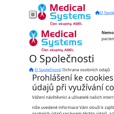
O Spol
Toggle navigation
Nemoc
pacien
O Společnosti
O Společnosti
Ochrana osobních údajů
Prohlášení ke cookies
údajů při využívání c
Vážení návštěvníci a uživatelé našich int
níže uvedené informace Vám slouží k zajiš
osobních údajů správcem těchto údajů, a t