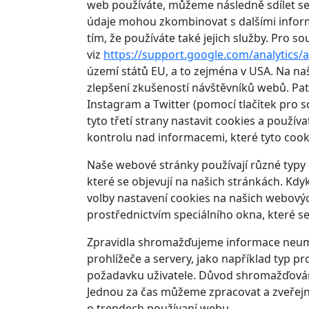
web používáte, můžeme následně sdílet se s
údaje mohou zkombinovat s dalšími informac
tím, že používáte také jejich služby. Pro s
viz
https://support.google.com/analytics
území států EU, a to zejména v USA. Na naš
zlepšení zkušeností návštěvníků webů. Patř
Instagram a Twitter (pomocí tlačítek pro 
tyto třetí strany nastavit cookies a použí
kontrolu nad informacemi, které tyto cook
Naše webové stránky používají různé typy 
které se objevují na našich stránkách. Kdy
volby nastavení cookies na našich webový
prostřednictvím speciálního okna, které s
Zpravidla shromažďujeme informace neumož
prohlížeče a servery, jako například typ p
požadavku uživatele. Důvod shromažďování 
Jednou za čas můžeme zpracovat a zveřejni
o trendech používaní webu.