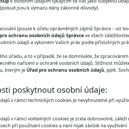
stup
k osobním údajům týkajícím se Vás jako subjektu údaj
(pokud jsou k výmazu dány zákonné důvody).
acování (pouze k účelu oprávněných zájmů Správce – viz bod
 pro ochranu osobních údajů Správce
ve všech záležitoste
osobních údajů a výkonem Vašich práv podle příslušných prá
ho úřadu, a to v případě, že se domníváte, že zpracováním
ecného nařízení o ochraně osobních údajů. Stížnost můžet
u, kterým je
Úřad pro ochranu osobních údajů
, pplk. Soc
osti poskytnout osobní údaje:
ajů v rámci technických cookies je nevyhnutelné při využív
jů v rámci volitelných cookies je zcela dobrovolné, záleží
ch při používání cookies a není nijak závislé na využívání