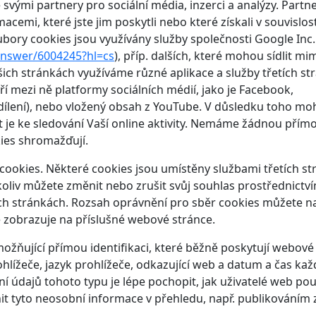
vými partnery pro sociální média, inzerci a analýzy. Partne
emi, které jste jim poskytli nebo které získali v souvislost
oubory cookies jsou využívány služby společnosti Google Inc. 
/answer/6004245?hl=cs
), příp. dalších, které mohou sídlit mi
ich stránkách využíváme různé aplikace a služby třetích st
í mezi ně platformy sociálních médií, jako je Facebook,
sdílení), nebo vložený obsah z YouTube. V důsledku toho m
vat je ke sledování Vaší online aktivity. Nemáme žádnou přím
ies shromažďují.
cookies. Některé cookies jsou umístěny službami třetích st
koliv můžete změnit nebo zrušit svůj souhlas prostřednictv
ch stránkách. Rozsah oprávnění pro sběr cookies můžete na
e zobrazuje na příslušné webové stránce.
ňující přímou identifikaci, které běžně poskytují webové
rohlížeče, jazyk prohlížeče, odkazující web a datum a čas ka
údajů tohoto typu je lépe pochopit, jak uživatelé web použ
t tyto neosobní informace v přehledu, např. publikováním 