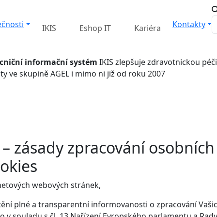
ečnosti
Kontakty
IKIS
Eshop IT
Kariéra
niční informační systém
IKIS
zlepšuje zdravotnickou péči
ty ve skupině AGEL i mimo ni již od roku 2007
 – zásady zpracování osobních
ookies
ernetových webových stránek,
tění plné a transparentní informovanosti o zpracování Vaši
o v souladu s čl. 13 Nařízení Evropského parlamentu a Rady