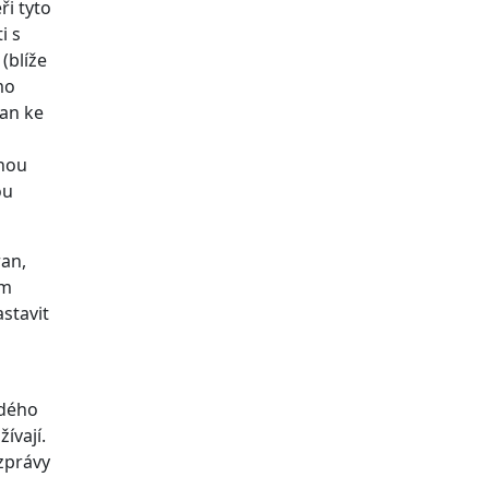
ři tyto
i s
(blíže
mo
ran ke
ohou
ou
ran,
ím
stavit
ždého
ívají.
zprávy