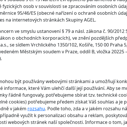
 fyzických osob v souvislosti se zpracováním osobních úda
měrnice 95/46/ES (obecné nařízení o ochraně osobních úda
kies na internetových stránkách Skupiny AGEL.
oncern ve smyslu ustanovení § 79 a násl. zákona č. 90/2012 S
ákon o obchodních korporacích), ve znění pozdějších předp
.s., se sídlem Vrchlického 1350/102, Košíře, 150 00 Praha 5
vedeném Městským soudem v Praze, oddíl B, vložka 20225 –
.
é mohou být používány webovými stránkami a umožňují konk
é informace, které Vám ulehčí další její používání. Aby se m
ky řádně fungovaly, potřebujeme sbírat tzv. technické coo
itelné cookies) potřebujeme předem získat Váš souhlas a je 
padně v jakém
rozsahu
. Podle toho, zda a v jakém rozsahu 
případně využít k personalizaci obsahu a reklam, poskytov
osti webových stránek naší společnosti. Informace o tom, j