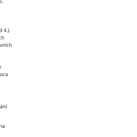
ů,
 4.).
ch
vních
e
hora
ání
 na