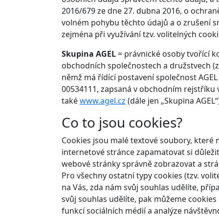
2016/679 ze dne 27. dubna 2016, o ochraně
volném pohybu těchto údajů a o zrušení s
zejména při využívání tzv. volitelných coo
Skupina AGEL
= právnické osoby tvořící k
obchodních společnostech a družstvech (z
němž má řídící postavení společnost AGEL a
00534111, zapsaná v obchodním rejstříku 
také
www.agel.cz
(dále jen „Skupina AGEL“)
Co to jsou cookies?
Cookies jsou malé textové soubory, kter
internetové stránce zapamatovat si důležit
webové stránky správně zobrazovat a strán
Pro všechny ostatní typy cookies (tzv. vol
na Vás, zda nám svůj souhlas udělíte, pří
svůj souhlas udělíte, pak můžeme cookies 
funkcí sociálních médií a analýze návštěvn