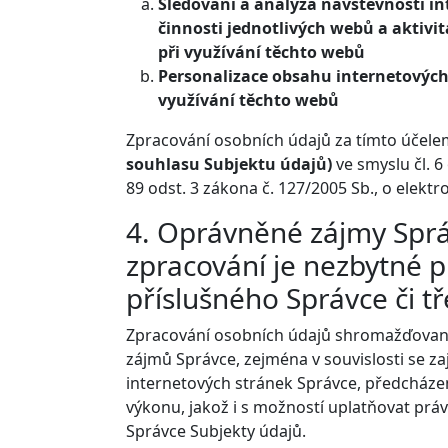
Sledování a analýza návštěvnosti in
činnosti jednotlivých webů a aktivi
při využívání těchto webů
Personalizace obsahu internetových 
využívání těchto webů
Zpracování osobních údajů za tímto účel
souhlasu Subjektu údajů)
ve smyslu čl. 6
89 odst. 3 zákona č. 127/2005 Sb., o elekt
4. Oprávněné zájmy Správ
zpracování je nezbytné 
příslušného Správce či tř
Zpracování osobních údajů shromažďovaný
zájmů Správce, zejména v souvislosti se z
internetových stránek Správce, předcházen
výkonu, jakož i s možností uplatňovat práv
Správce Subjekty údajů.