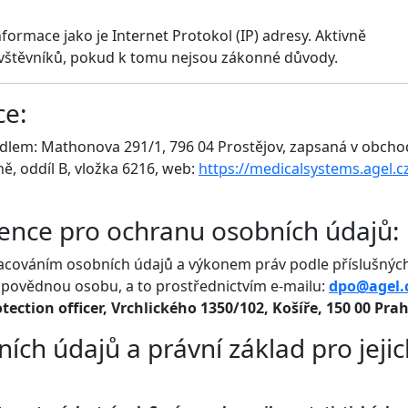
ormace jako je Internet Protokol (IP) adresy. Aktivně
ávštěvníků, pokud k tomu nejsou zákonné důvody.
ce:
sídlem: Mathonova 291/1, 796 04 Prostějov, zapsaná v obch
ě, oddíl B, vložka 6216, web:
https://medicalsystems.agel.c
řence pro ochranu osobních údajů:
pracováním osobních údajů a výkonem práv podle příslušnýc
dpovědnou osobu, a to prostřednictvím e-mailu:
dpo@agel.
tection officer, Vrchlického 1350/102, Košíře, 150 00 Pra
ích údajů a právní základ pro jeji